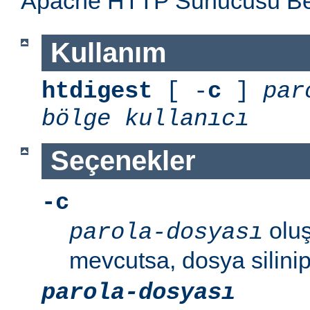
Apache HTTP Sunucusu Belg
Kullanım
htdigest
[ -
c
]
par
bölge
kullanıcı
Seçenekler
-c
oluş
parola-dosyası
mevcutsa, dosya silinip
parola-dosyası