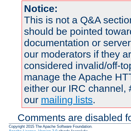
Notice:
This is not a Q&A sect
should be pointed towar
documentation or serve
our moderators if they a
considered invalid/off-t
manage the Apache HTTP
either our IRC channel, 
our
mailing lists
.
Comments are disabled fo
Copyright 2015 The Apache Software Foundation.