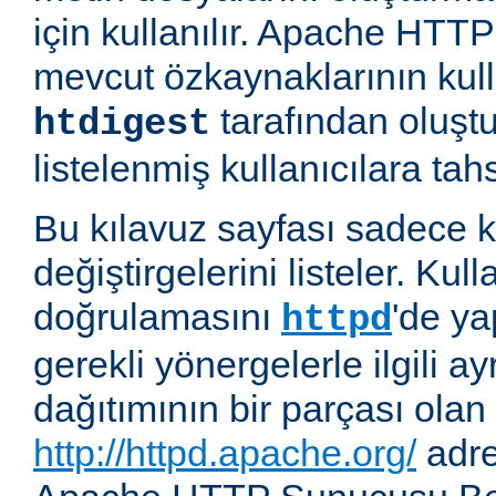
için kullanılır. Apache HT
mevcut özkaynaklarının kul
tarafından oluşt
htdigest
listelenmiş kullanıcılara tahsi
Bu kılavuz sayfası sadece k
değiştirgelerini listeler. Kull
doğrulamasını
'de ya
httpd
gerekli yönergelerle ilgili ay
dağıtımının bir parçası olan
http://httpd.apache.org/
adre