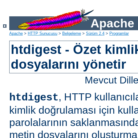
Apache 
Apache
>
HTTP Sunucusu
>
Belgeleme
>
Sürüm 2.4
>
Programlar
htdigest - Özet kiml
dosyalarını yönetir
Mevcut Dill
, HTTP kullanıcıl
htdigest
kimlik doğrulaması için kulla
parolalarının saklanmasında
metin dosyalarını oluşturm