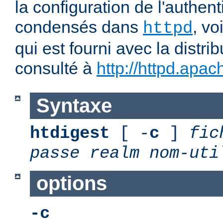
la configuration de l'authent
condensés dans
, v
httpd
qui est fourni avec la distrib
consulté à
http://httpd.apac
Syntaxe
htdigest
[ -
c
]
fic
passe
realm
nom-uti
options
-c