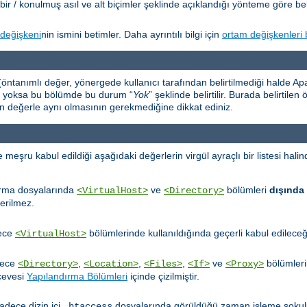
bir / konulmuş asıl ve alt biçimler şeklinde açıklandığı yönteme göre beli
değişkeni
nin ismini betimler. Daha ayrıntılı bilgi için
ortam değişkenleri 
öntanımlı değer, yönergede kullanıcı tarafından belirtilmediği halde Apac
er yoksa bu bölümde bu durum “
Yok
” şeklinde belirtilir. Burada belirtile
an değerle aynı olmasının gerekmediğine dikkat ediniz.
ru kabul edildiği aşağıdaki değerlerin virgül ayraçlı bir listesi halinde
ırma dosyalarında
ve
bölümleri
dışında
<VirtualHost>
<Directory>
erilmez.
dece
bölümlerinde kullanıldığında geçerli kabul edileceğin
<VirtualHost>
dece
,
,
,
ve
bölümleri
<Directory>
<Location>
<Files>
<If>
<Proxy>
rçevesi
Yapılandırma Bölümleri
içinde çizilmiştir.
adece dizin içi
dosyalarında görüldüğü zaman işleme sokulu
.htaccess