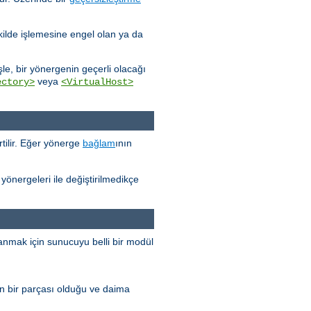
kilde işlemesine engel olan ya da
e, bir yönergenin geçerli olacağı
veya
ectory>
<VirtualHost>
tilir. Eğer yönerge
bağlam
ının
yönergeleri ile değiştirilmedikçe
anmak için sunucuyu belli bir modül
n bir parçası olduğu ve daima