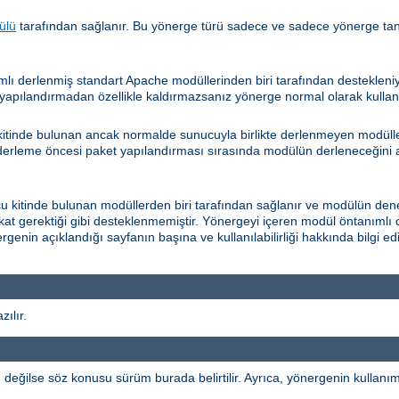
ülü
tarafından sağlanır. Bu yönerge türü sadece ve sadece yönerge ta
lı derlenmiş standart Apache modüllerinden biri tarafından desteklen
apılandırmadan özellikle kaldırmazsanız yönerge normal olarak kullanıla
itinde bulunan ancak normalde sunucuyla birlikte derlenmeyen modüller
 derleme öncesi paket yapılandırması sırasında modülün derleneceğini a
kitinde bulunan modüllerden biri tarafından sağlanır ve modülün dene
fakat gerektiği gibi desteklenmemiştir. Yönergeyi içeren modül öntanımlı 
rgenin açıklandığı sayfanın başına ve kullanılabilirliği hakkında bilgi 
ılır.
ğilse söz konusu sürüm burada belirtilir. Ayrıca, yönergenin kullanımı b