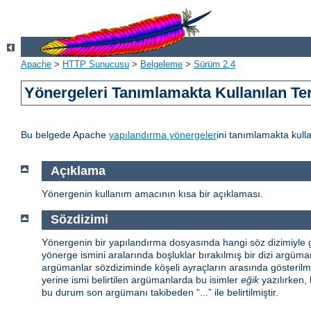
Apache
>
HTTP Sunucusu
>
Belgeleme
>
Sürüm 2.4
Yönergeleri Tanımlamakta Kullanılan Te
Bu belgede Apache
yapılandırma yönergeler
ini tanımlamakta kulla
Açıklama
Yönergenin kullanım amacının kısa bir açıklaması.
Sözdizimi
Yönergenin bir yapılandırma dosyasında hangi söz dizimiyle gö
yönerge ismini aralarında boşluklar bırakılmış bir dizi argüman 
argümanlar sözdiziminde köşeli ayraçların arasında gösterilmiş
yerine ismi belirtilen argümanlarda bu isimler
eğik
yazılırken, 
bu durum son argümanı takibeden “...” ile belirtilmiştir.