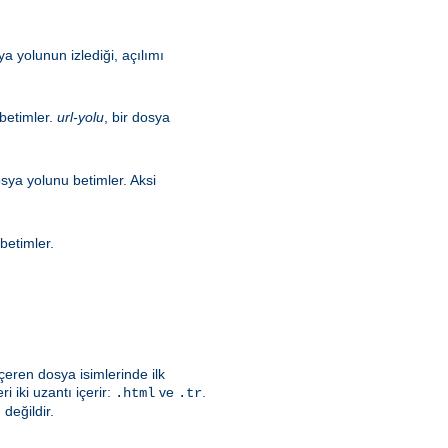
a yolunun izlediği, açılımı
 betimler.
url-yolu
, bir dosya
osya yolunu betimler. Aksi
betimler.
çeren dosya isimlerinde ilk
i iki uzantı içerir:
ve
.
.html
.tr
değildir.