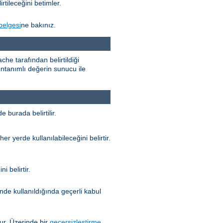
rtileceğini betimler.
belgesi
ne bakınız.
he tarafından belirtildiği
n öntanımlı değerin sunucu ile
 burada belirtilir.
her yerde kullanılabileceğini belirtir.
i belirtir.
nde kullanıldığında geçerli kabul
r. Üzerinde bir
geçersizleştirme