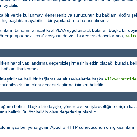
mayabilir.
başka bir yerde kullanmayı denerseniz ya sunucunun bu bağlamı doğru şe
 başlatılamayabilir -- bir yapılandırma hatası alırsınız.
lamların tamamına mantıksal VEYA uygulanarak bulunur. Başka bir deyişl
 yönerge
dosyasında ve
dosyalarında,
apache2.conf
.htaccess
<Dir
ken hangi yapılandırma geçersizleşirmesinin etkin olacağı burada belir
r bağlam listelenmez.
nleştirilir ve belli bir bağlama ve alt seviyelerde başka
AllowOverride
labilecek tüm olası geçersizleştirme isimleri belirtilir.
nu belirtir. Başka bir deyişle, yönergeye ve işlevselliğine erişim kaz
 belirtir. Bu özniteliğin olası değerleri şunlardır:
stelenmişse bu, yönergenin Apache HTTP sunucusunun en iç kısımlarını