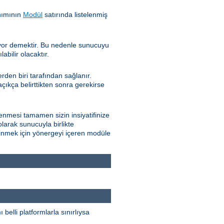
nımının
Modül
satırında listelenmiş
iyor demektir. Bu nedenle sunucuyu
bilir olacaktır.
den biri tarafından sağlanır.
çıkça belirttikten sonra gerekirse
nmesi tamamen sizin insiyatifinize
olarak sunucuyla birlikte
edinmek için yönergeyi içeren modüle
elli platformlarla sınırlıysa