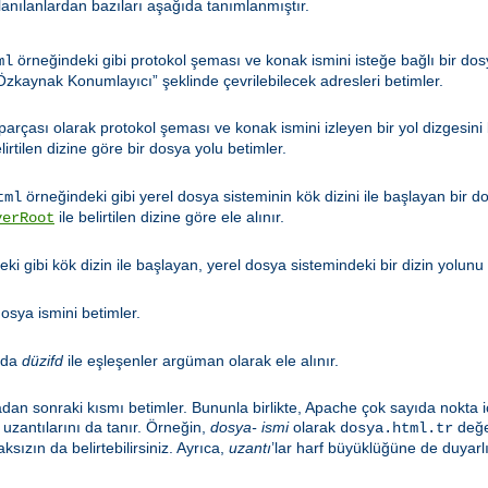
llanılanlardan bazıları aşağıda tanımlanmıştır.
örneğindeki gibi protokol şeması ve konak ismini isteğe bağlı bir dosy
ml
zkaynak Konumlayıcı” şeklinde çevrilebilecek adresleri betimler.
 parçası olarak protokol şeması ve konak ismini izleyen bir yol dizgesini
lirtilen dizine göre bir dosya yolu betimler.
örneğindeki gibi yerel dosya sisteminin kök dizini ile başlayan bir d
tml
ile belirtilen dizine göre ele alınır.
verRoot
ki gibi kök dizin ile başlayan, yerel dosya sistemindeki bir dizin yolunu 
osya ismini betimler.
nda
düzifd
ile eşleşenler argüman olarak ele alınır.
adan sonraki kısmı betimler. Bununla birlikte, Apache çok sayıda nokta i
uzantılarını da tanır. Örneğin,
dosya- ismi
olarak
değer
dosya.html.tr
ksızın da belirtebilirsiniz. Ayrıca,
uzantı
’lar harf büyüklüğüne de duyarlı 