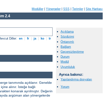
Modüller
|
Yönergeler
|
SSS
|
Terimler
|
Site Haritası
m 2.4
Açıklama
Sözdizimi
evcut Diller:
en
|
fr
|
ja
|
ko
|
tr
Öntanımlı
Bağlam
Geçersizleştirme
Durum
Modül
Uyumluluk
Ayrıca bakınız:
Yapılandırma dosyaları
önerge tanımında açıklanır. Genelde
Yorum
çine alınır. İsteğe bağlı
rakteri konarak ayrılmıştır. Değerin
ik sayıda argüman alan yönergelerde