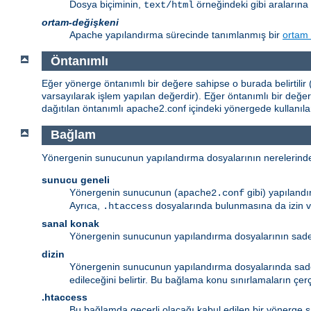
Dosya biçiminin,
örneğindeki gibi aralarına 
text/html
ortam-değişkeni
Apache yapılandırma sürecinde tanımlanmış bir
ortam 
Öntanımlı
Eğer yönerge öntanımlı bir değere sahipse o burada belirtilir (
varsayılarak işlem yapılan değerdir). Eğer öntanımlı bir değ
dağıtılan öntanımlı apache2.conf içindeki yönergede kullanıl
Bağlam
Yönergenin sunucunun yapılandırma dosyalarının nerelerinde meş
sunucu geneli
Yönergenin sunucunun (
gibi) yapıland
apache2.conf
Ayrıca,
dosyalarında bulunmasına da izin v
.htaccess
sanal konak
Yönergenin sunucunun yapılandırma dosyalarının sa
dizin
Yönergenin sunucunun yapılandırma dosyalarında sa
edileceğini belirtir. Bu bağlama konu sınırlamaların çe
.htaccess
Bu bağlamda geçerli olacağı kabul edilen bir yönerge s