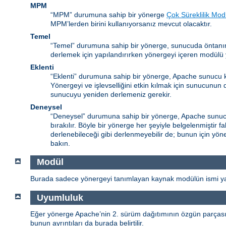
MPM
“MPM” durumuna sahip bir yönerge
Çok Süreklilik Mod
MPM’lerden birini kullanıyorsanız mevcut olacaktır.
Temel
“Temel” durumuna sahip bir yönerge, sunucuda öntanım
derlemek için yapılandırırken yönergeyi içeren modülü y
Eklenti
“Eklenti” durumuna sahip bir yönerge, Apache sunucu k
Yönergeyi ve işlevselliğini etkin kılmak için sunucunun
sunucuyu yeniden derlemeniz gerekir.
Deneysel
“Deneysel” durumuna sahip bir yönerge, Apache sunucu 
bırakılır. Böyle bir yönerge her şeyiyle belgelenmiştir 
derlenebileceği gibi derlenmeyebilir de; bunun için yöne
bakın.
Modül
Burada sadece yönergeyi tanımlayan kaynak modülün ismi yaz
Uyumluluk
Eğer yönerge Apache’nin 2. sürüm dağıtımının özgün parçası de
bunun ayrıntıları da burada belirtilir.