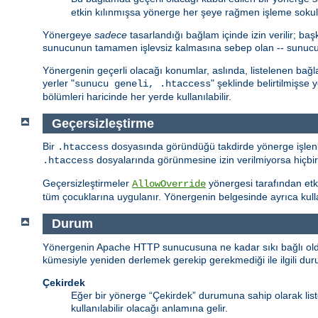
etkin kılınmışsa yönerge her şeye rağmen işleme sokul
Yönergeye
sadece
tasarlandığı bağlam içinde izin verilir; 
sunucunun tamamen işlevsiz kalmasına sebep olan -- sunucu hiç
Yönergenin geçerli olacağı konumlar, aslında, listelenen bağ
yerler "
" şeklinde belirtilmişse
sunucu geneli, .htaccess
bölümleri haricinde her yerde kullanılabilir.
Geçersizleştirme
Bir
dosyasında göründüğü takdirde yönerge işlenir
.htaccess
dosyalarında görünmesine izin verilmiyorsa hiçbi
.htaccess
Geçersizleştirmeler
yönergesi tarafından etki
AllowOverride
tüm çocuklarına uygulanır. Yönergenin belgesinde ayrıca kullanı
Durum
Yönergenin Apache HTTP sunucusuna ne kadar sıkı bağlı olduğu
kümesiyle yeniden derlemek gerekip gerekmediği ile ilgili durumu
Çekirdek
Eğer bir yönerge “Çekirdek” durumuna sahip olarak li
kullanılabilir olacağı anlamına gelir.