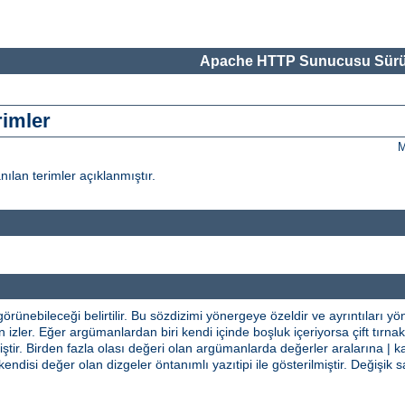
Apache HTTP Sunucusu Sürü
rimler
M
nılan terimler açıklanmıştır.
rünebileceği belirtilir. Bu sözdizimi yönergeye özeldir ve ayrıntıları y
izler. Eğer argümanlardan biri kendi içinde boşluk içeriyorsa çift tırnak i
tir. Birden fazla olası değeri olan argümanlarda değerler aralarına | ka
kendisi değer olan dizgeler öntanımlı yazıtipi ile gösterilmiştir. Değiş