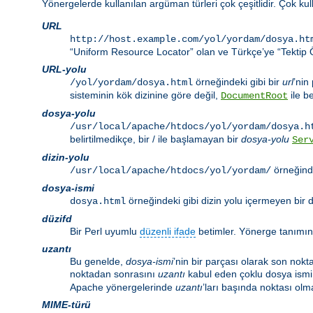
Yönergelerde kullanılan argüman türleri çok çeşitlidir. Çok ku
URL
http://host.example.com/yol/yordam/dosya.ht
“Uniform Resource Locator” olan ve Türkçe’ye “Tektip Ö
URL-yolu
örneğindeki gibi bir
url
’nin
/yol/yordam/dosya.html
sisteminin kök dizinine göre değil,
ile be
DocumentRoot
dosya-yolu
/usr/local/apache/htdocs/yol/yordam/dosya.h
belirtilmedikçe, bir / ile başlamayan bir
dosya-yolu
Ser
dizin-yolu
örneğinde
/usr/local/apache/htdocs/yol/yordam/
dosya-ismi
örneğindeki gibi dizin yolu içermeyen bir d
dosya.html
düzifd
Bir Perl uyumlu
düzenli ifade
betimler. Yönerge tanımı
uzantı
Bu genelde,
dosya-ismi
’nin bir parçası olarak son nokt
noktadan sonrasını
uzantı
kabul eden çoklu dosya ismi 
Apache yönergelerinde
uzantı
’ları başında noktası olma
MIME-türü