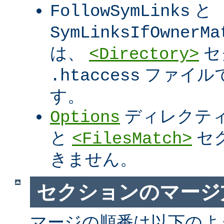
と
FollowSymLinks
SymLinksIfOwnerMa
は、
セ
<Directory>
ファイル
.htaccess
す。
ディレクテ
Options
と
セ
<FilesMatch>
きません。
セクションのマージ
マージの順番は以下のよ