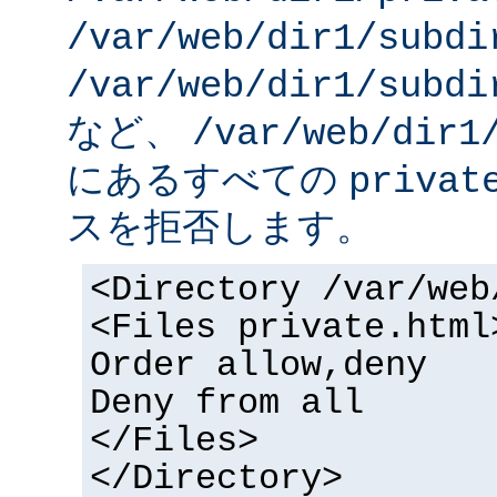
/var/web/dir1/subdi
/var/web/dir1/subdi
など、
/var/web/dir1
にあるすべての
privat
スを拒否します。
<Directory /var/web
<Files private.html
Order allow,deny
Deny from all
</Files>
</Directory>