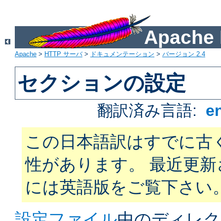
Apach
Apache
>
HTTP サーバ
>
ドキュメンテーション
>
バージョン 2.4
セクションの設定
翻訳済み言語:
e
この日本語訳はすでに古
性があります。 最近更
には英語版をご覧下さい
設定ファイル
中のディレク