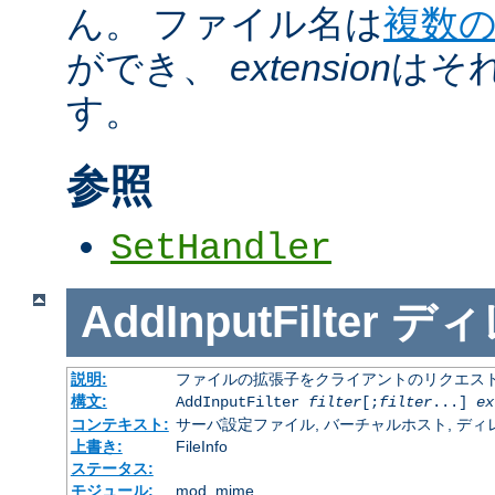
ん。 ファイル名は
複数
ができ、
extension
はそ
す。
参照
SetHandler
AddInputFilter
ディ
説明:
ファイルの拡張子をクライアントのリクエスト
構文:
AddInputFilter
filter
[;
filter
...]
ex
コンテキスト:
サーバ設定ファイル, バーチャルホスト, ディレクトリ
上書き:
FileInfo
ステータス:
モジュール:
mod_mime