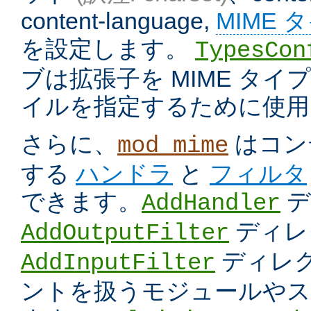
content-language,
MIME 
を設定します。
TypesCon
ブは拡張子を MIME タ
イルを指定するために使用
さらに、
はコン
mod_mime
する
ハンドラ
と
フィルタ
できます。
デ
AddHandler
ディレ
AddOutputFilter
ディレク
AddInputFilter
ントを扱うモジュールやス