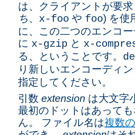
は、クライアントが要求し
ち
、
や
) を
x-foo
foo
に、この二つのエンコー
に
と
x-gzip
x-compre
る、ということです。
de
り新しいエンコーディン
指定してください。
引数
extension
は大文字
最初のドットはあっても
ん。 ファイル名は
複数
ができ、
extension
はそ