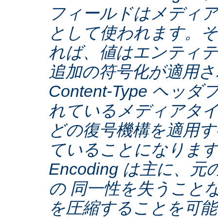
フィールドはメディア
として使われます。そ
れば、値はエンティテ
追加の符号化が適用さ
Content-Type ヘ
れているメディアタ
どの復号機構を適用す
ていることになります。C
Encoding は主に
の 同一性を失うこと
を圧縮することを可能