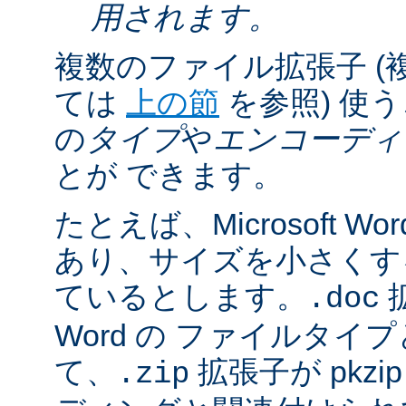
用されます。
複数のファイル拡張子 (
ては
上の節
を参照) 使
の
タイプ
や
エンコーディ
とが できます。
たとえば、Microsoft 
あり、サイズを小さくするた
ているとします。
拡
.doc
Word の ファイルタ
て、
拡張子が pkz
.zip