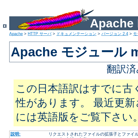
Apach
Apache
>
HTTP サーバ
>
ドキュメンテーション
>
バージョン 2.4
>
モ
Apache モジュール m
翻訳済
この日本語訳はすでに古
性があります。 最近更
には英語版をご覧下さい
説明:
リクエストされたファイルの拡張子とファイルの振