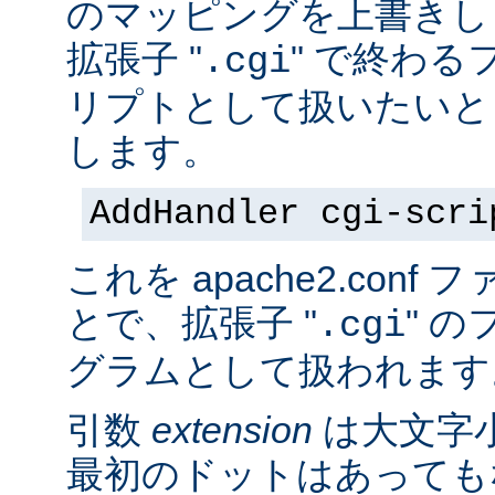
のマッピングを上書きし
拡張子 "
" で終わる
.cgi
リプトとして扱いたいと
します。
AddHandler cgi-scri
これを apache2.con
とで、拡張子 "
" の
.cgi
グラムとして扱われます
引数
extension
は大文字
最初のドットはあっても