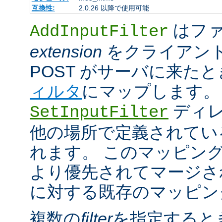
互換性:
2.0.26 以降で使用可能
はファ
AddInputFilter
extension
をクライアン
POST がサーバに来た
ィルタ
にマップします。
ディレ
SetInputFilter
他の場所で定義されてい
れます。 このマッピン
より優先されてマージさ
に対する既存のマッピン
複数の
filter
を指定すると