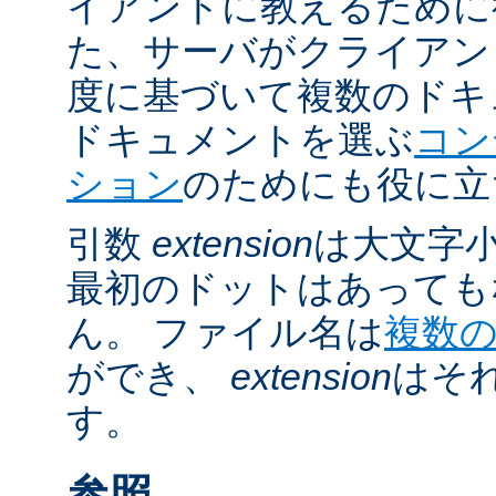
イアントに教えるために
た、サーバがクライアントの 
度に基づいて複数のドキ
ドキュメントを選ぶ
コン
ション
のためにも役に立
引数
extension
は大文字
最初のドットはあっても
ん。 ファイル名は
複数
ができ、
extension
はそ
す。
参照