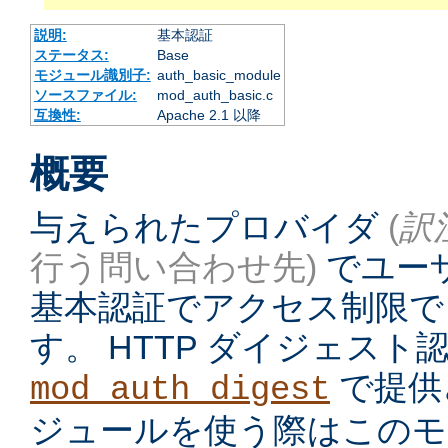
説明:
基本認証
ステータス:
Base
モジュール識別子:
auth_basic_module
ソースファイル:
mod_auth_basic.c
互換性:
Apache 2.1 以降
概要
与えられたプロバイダ
(
訳
行う問い合わせ先)
でユーザ
基本認証でアクセス制限で
す。 HTTP ダイジェス
で提供
mod_auth_digest
ジュールを使う際はこのモ