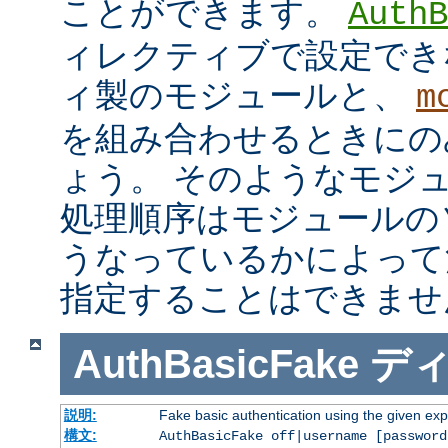
ことができます。
AuthB
ィレクティブで設定でき
ィ製のモジュールと、
m
を組み合わせるときにの
ょう。 そのようなモジ
処理順序はモジュールの
うなっているかによって
指定することはできませ
AuthBasicFake
デ
説明:
Fake basic authentication using the given e
構文:
AuthBasicFake off|username [password