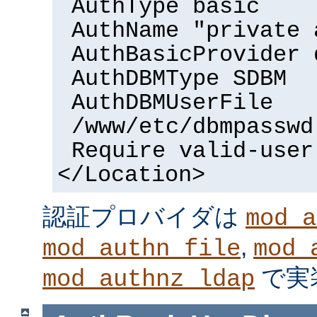
AuthType basic
AuthName "private 
AuthBasicProvider 
AuthDBMType SDBM
AuthDBMUserFile
/www/etc/dbmpasswd
Require valid-user
</Location>
認証プロバイダは
mod_a
,
mod_authn_file
mod_
で実
mod_authnz_ldap