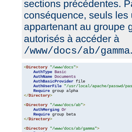
sections précédentes. P
conséquence, seuls les u
appartenant au groupe
autorisés à accéder à
/www/docs/ab/gamma
<
Directory
"/www/docs"
>
AuthType
Basic
AuthName
Documents
AuthBasicProvider
 file

AuthUserFile
"/usr/local/apache/passwd/pa
Require
</
Directory
>
<
Directory
"/www/docs/ab"
>
AuthMerging
Or
Require
</
Directory
>
<
Directory
"/www/docs/ab/gamma"
>