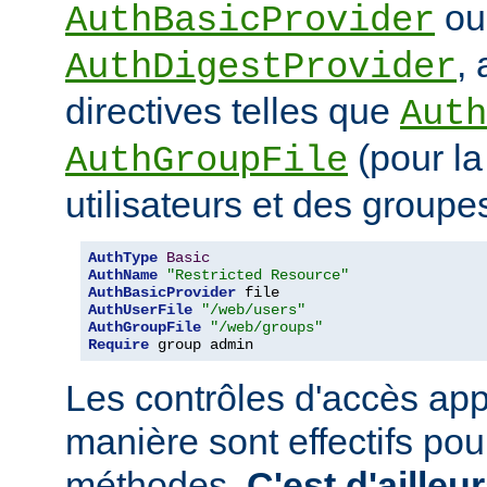
ou
AuthBasicProvider
,
AuthDigestProvider
directives telles que
Auth
(pour la
AuthGroupFile
utilisateurs et des groupe
AuthType
Basic
AuthName
"Restricted Resource"
AuthBasicProvider
AuthUserFile
"/web/users"
AuthGroupFile
"/web/groups"
Require
 group admin
Les contrôles d'accès app
manière sont effectifs po
méthodes.
C'est d'ailleu