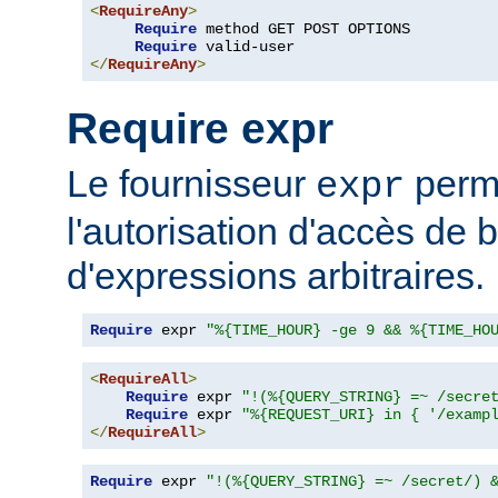
<
RequireAny
>
Require
 method GET POST OPTIONS

Require
</
RequireAny
>
Require expr
Le fournisseur
perme
expr
l'autorisation d'accès de 
d'expressions arbitraires.
Require
 expr 
"%{TIME_HOUR} -ge 9 && %{TIME_HO
<
RequireAll
>
Require
 expr 
"!(%{QUERY_STRING} =~ /secre
Require
 expr 
"%{REQUEST_URI} in { '/examp
</
RequireAll
>
Require
 expr 
"!(%{QUERY_STRING} =~ /secret/) 