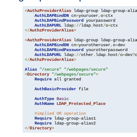
<
AuthzProviderAlias
 ldap-group ldap-group-ali
AuthLDAPBindDN
 cn
=
youruser
,
o
=
ctx

AuthLDAPBindPassword
 yourpassword

AuthLDAPURL
 ldap
://
ldap
.
host
/
o
=
</
AuthzProviderAlias
>
<
AuthzProviderAlias
 ldap-group ldap-group-ali
AuthLDAPBindDN
 cn
=
yourotheruser
,
o
=
dev

AuthLDAPBindPassword
 yourotherpassword

AuthLDAPURL
 ldap
://
other
.
ldap
.
host
/
o
=
dev
?
</
AuthzProviderAlias
>
Alias
"/secure"
"/webpages/secure"
<
Directory
"/webpages/secure"
>
Require
 all granted

AuthBasicProvider
 file

AuthType
Basic
AuthName
LDAP_Protected_Place
#implied OR operation
Require
 ldap-group-alias1

Require
</
Directory
>