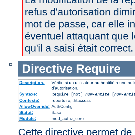
refus d'autorisation dimi
mot de passe, car elle i
éventuel attaquant que 
qu'il a saisi était correct.
Directive
Require
Description:
Vérifie si un utilisateur authentifié a une a
d'autorisation.
Syntaxe:
Require [not]
nom-entité
[
nom-enti
Contexte:
répertoire, .htaccess
AllowOverride:
AuthConfig
Statut:
Base
Module:
mod_authz_core
Cette directive permet de v