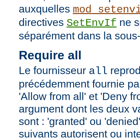
auxquelles
mod_setenv
directives
ne s
SetEnvIf
séparément dans la sous-
Require all
Le fournisseur
reprodu
all
précédemment fournie par 
'Allow from all' et 'Deny fr
argument dont les deux v
sont : 'granted' ou 'denie
suivants autorisent ou int