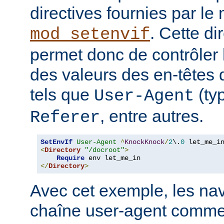
directives fournies par le
. Cette di
mod_setenvif
permet donc de contrôler 
des valeurs des en-têtes
tels que
(ty
User-Agent
, entre autres.
Referer
SetEnvIf
User-Agent
^
KnockKnock
/
2
\.
0
<
Directory
"/docroot"
>
Require
</
Directory
>
Avec cet exemple, les nav
chaîne user-agent comme