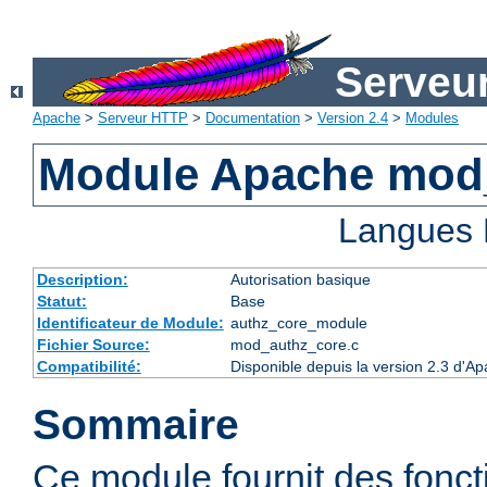
Serveu
Apache
>
Serveur HTTP
>
Documentation
>
Version 2.4
>
Modules
Module Apache mod
Langues 
Description:
Autorisation basique
Statut:
Base
Identificateur de Module:
authz_core_module
Fichier Source:
mod_authz_core.c
Compatibilité:
Disponible depuis la version 2.3 d'
Sommaire
Ce module fournit des fonct