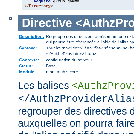
Require
</
Directory
>
Directive
<AuthzPro
Description:
Regroupe des directives représentant une exte
qui pourra être référencée à l'aide de l'alias sp
Syntaxe:
<AuthzProviderAlias
fournisseur-de-b
</AuthzProviderAlias>
Contexte:
configuration du serveur
Statut:
Base
Module:
mod_authz_core
Les balises
<AuthzProv
</AuthzProviderAlia
regrouper des directives d
auxquelles on pourra faire