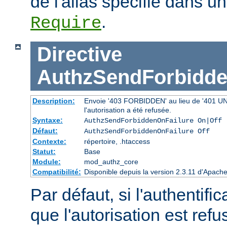
de l'alias spécifié dans un
.
Require
Directive
AuthzSendForbidde
Description:
Envoie '403 FORBIDDEN' au lieu de '401 UNAU
l'autorisation a été refusée.
Syntaxe:
AuthzSendForbiddenOnFailure On|Off
Défaut:
AuthzSendForbiddenOnFailure Off
Contexte:
répertoire, .htaccess
Statut:
Base
Module:
mod_authz_core
Compatibilité:
Disponible depuis la version 2.3.11 d'Apac
Par défaut, si l'authentific
que l'autorisation est r