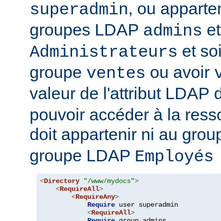
, ou apparte
superadmin
groupes LDAP
et
admins
et soi
Administrateurs
groupe
ou avoir
ventes
valeur de l'attribut LDAP
pouvoir accéder à la ressou
doit appartenir ni au gro
groupe LDAP
Employés
<
Directory
"/www/mydocs"
>
<
RequireAll
>
<
RequireAny
>
Require
 user superadmin

<
RequireAll
>
Require
 group admins
